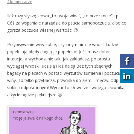
4 komentarze
Ileż razy słyszę słowa „to twoja wina”, „to przez mnie” itp.
Cóż za wspaniałe narzędzie do psucia samopoczucia, albo co
gorsza poczucia własnej wartości 🙂
Przypisywanie winy sobie, czy inny
m nic nie wnosi! Ludzie
popełniają błędy i będą je popełniać. Jeśli masz dobre
intencje, a wychodzi nie tak, jak zakładasz, po prostu
wyciągaj wnioski, ucz się i idź dalej! Bez tych zbędnych
bagaży na plecach w postaci wyrzutów sumienia i poczucia
winy. To tylko przytłacza, przyciska do ziemi i męczy. Odpuść
sobie i odpuść innym! Wyrzuć to słowo ze swojego słownika,
a życie będzie piękniejsze 🙂