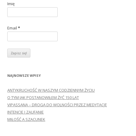
j
Imię
:
Email
*
NAJNOWSZE WPISY
ANTYKRUCHOŚĆ W NASZYM CODZIENNYM ŻYCIU
O TYM JAK POSTANOWIŁEM ŻYĆ 150 LAT
VIPASSANA – DROGA DO WOLNOŚCI PRZEZ MEDYTACJĘ
INTENCJE I ZAUFANIE
MIŁOŚĆ A SZACUNEK