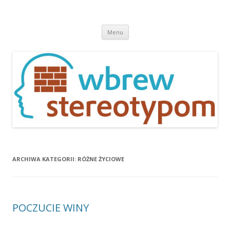
Wbrew stereotypom
Przeskocz
Menu
do
treści
ARCHIWA KATEGORII:
RÓŻNE ŻYCIOWE
POCZUCIE WINY