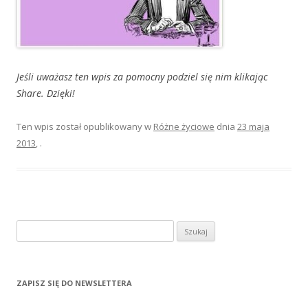
Jeśli uważasz ten wpis za pomocny
podziel się nim klikając
Share. Dzięki!
Ten wpis został opublikowany w
Różne życiowe
dnia
23 maja
2013
,
.
S
z
u
k
ZAPISZ SIĘ DO NEWSLETTERA
a