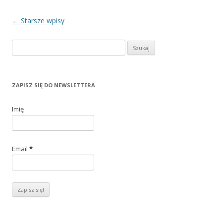
Zobacz
←
Starsze wpisy
wpisy
S
z
u
k
ZAPISZ SIĘ DO NEWSLETTERA
a
j
Imię
:
Email
*