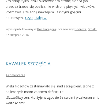
Zmieniają tylko leżaki skierowane w stronę słońca (bo
przecież trzeba się opalić), nie w stronę pięknych widoków.
Rozmawiają ze sobą nawzajem i z innymi gośćmi
hotelowymi.
Czytaj dalej
→
Wpis opublikowany w
Bez kategorii
i otagowany
Podróże
,
Smaki
27 sierpnia 2016
.
KAWAŁEK SZCZĘŚCIA
4 komentarze
Wielu filozofów zastanawiało się nad szczęściem. Jedne z
najlepszych moim zdaniem definicji to:
„Szczęśliwy ten, kto żyje w zgodzie że swoimi przekonaniami,
wartościami”