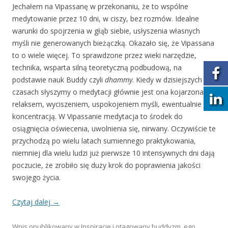
Jechałem na Vipassanę w przekonaniu, że to wspólne
medytowanie przez 10 dni, w ciszy, bez rozmów. Idealne
warunki do spojrzenia w głąb siebie, usłyszenia własnych
myśli nie generowanych bieżączką. Okazało się, że Vipassana
to o wiele więcej. To sprawdzone przez wieki narzędzie,
technika, wsparta silną teoretyczną podbudową, na
podstawie nauk Buddy czyli
dhammy
. Kiedy w dzisiejszych
czasach słyszymy o medytacji głównie jest ona kojarzona z
relaksem, wyciszeniem, uspokojeniem myśli, ewentualnie z
koncentracją. W Vipassanie medytacja to środek do
osiągnięcia oświecenia, uwolnienia się, nirwany. Oczywiście te
przychodzą po wielu latach sumiennego praktykowania,
niemniej dla wielu ludzi już pierwsze 10 intensywnych dni dają
poczucie, że zrobiło się duży krok do poprawienia jakości
swojego życia.
Czytaj dalej
→
Wpis opublikowany w
Inspiracje
i otagowany
buddyzm
,
ego
,