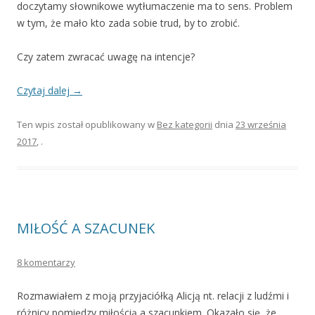
doczytamy słownikowe wytłumaczenie ma to sens. Problem
w tym, że mało kto zada sobie trud, by to zrobić.
Czy zatem zwracać uwagę na intencje?
Czytaj dalej
→
Ten wpis został opublikowany w
Bez kategorii
dnia
23 września
2017
,
.
MIŁOŚĆ A SZACUNEK
8 komentarzy
Rozmawiałem z moją przyjaciółką Alicją nt. relacji z ludźmi i
różnicy pomiędzy miłością a szacunkiem. Okazało się, że