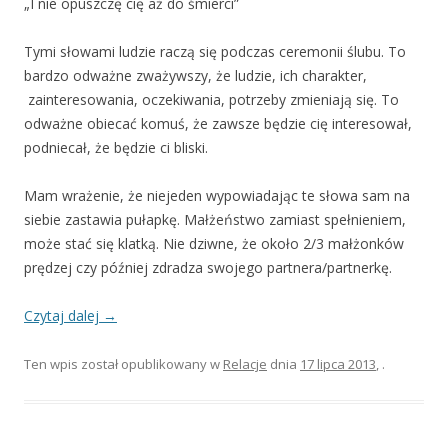
„I nie opuszczę cię aż do śmierci”
Tymi słowami ludzie raczą się podczas ceremonii ślubu. To
bardzo odważne zważywszy, że ludzie, ich charakter,
zainteresowania, oczekiwania, potrzeby zmieniają się. To
odważne obiecać komuś, że zawsze będzie cię interesował,
podniecał, że będzie ci bliski.
Mam wrażenie, że niejeden wypowiadając te słowa sam na
siebie zastawia pułapkę. Małżeństwo zamiast spełnieniem,
może stać się klatką. Nie dziwne, że około 2/3 małżonków
prędzej czy później zdradza swojego partnera/partnerkę.
Czytaj dalej
→
Ten wpis został opublikowany w
Relacje
dnia
17 lipca 2013
,
.