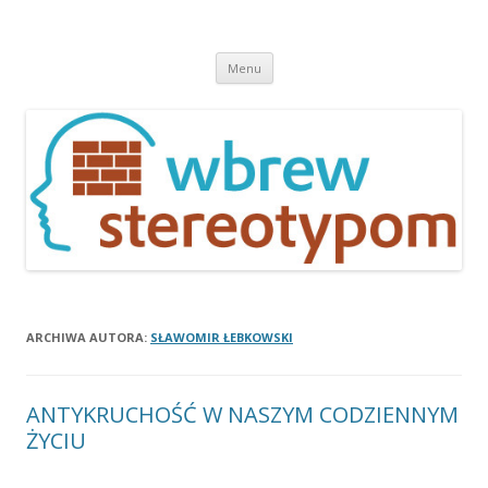
Wbrew stereotypom
Przeskocz
Menu
do
treści
ARCHIWA AUTORA:
SŁAWOMIR ŁEBKOWSKI
ANTYKRUCHOŚĆ W NASZYM CODZIENNYM
ŻYCIU