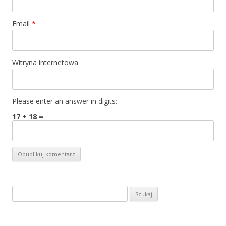
Email
*
Witryna internetowa
Please enter an answer in digits:
17 + 18 =
S
z
u