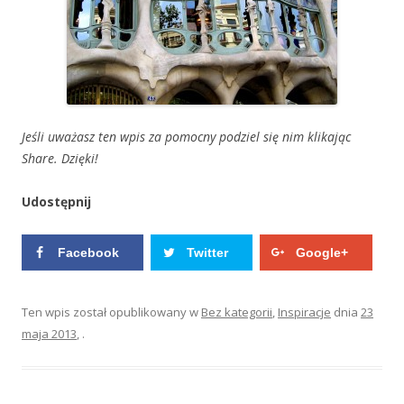
Jeśli uważasz ten wpis za pomocny podziel się nim klikając
Share. Dzięki!
Udostępnij
Facebook
Twitter
Google+
Ten wpis został opublikowany w
Bez kategorii
,
Inspiracje
dnia
23
maja 2013
,
.