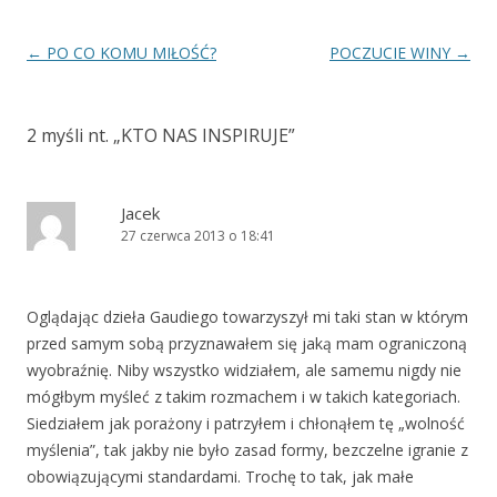
Zobacz
←
PO CO KOMU MIŁOŚĆ?
POCZUCIE WINY
→
wpisy
2 myśli nt. „
KTO NAS INSPIRUJE
”
Jacek
27 czerwca 2013 o 18:41
Oglądając dzieła Gaudiego towarzyszył mi taki stan w którym
przed samym sobą przyznawałem się jaką mam ograniczoną
wyobraźnię. Niby wszystko widziałem, ale samemu nigdy nie
mógłbym myśleć z takim rozmachem i w takich kategoriach.
Siedziałem jak porażony i patrzyłem i chłonąłem tę „wolność
myślenia”, tak jakby nie było zasad formy, bezczelne igranie z
obowiązującymi standardami. Trochę to tak, jak małe