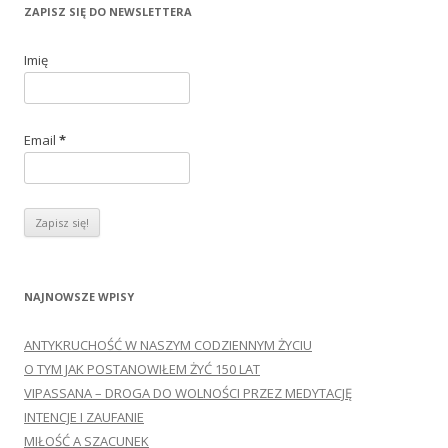
k
ZAPISZ SIĘ DO NEWSLETTERA
a
j
Imię
:
Email
*
NAJNOWSZE WPISY
ANTYKRUCHOŚĆ W NASZYM CODZIENNYM ŻYCIU
O TYM JAK POSTANOWIŁEM ŻYĆ 150 LAT
VIPASSANA – DROGA DO WOLNOŚCI PRZEZ MEDYTACJĘ
INTENCJE I ZAUFANIE
MIŁOŚĆ A SZACUNEK