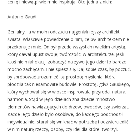
cenię i niewątpliwie mnie inspirują. Oto jedna z nich:
Antonio Gaudi
Genialny, a w moim odczuciu najgenialniejszy architekt
świata. Właściwie powiedzenie o nim, że był architektem nie
przekonuje mnie. On był przede wszystkim wielkim artystą,
który dawał upust swojej twórczości w architekturze. Jeśli
ktoś nie miał okazji zobaczyć na żywo jego dzieł to bardzo
mocno zachęcam. I nie spiesz się. Daj sobie czas, by poczuć,
by spróbować zrozumieć tę prostotę myślenia, która
płodziła tak niesamowite budowle. Prostotę, gdyż Gaudiego,
który wychował się w wiosce inspirowała przyroda, natura,
harmonia. Stąd w jego dziełach znajdziecie mnóstwo
elementów nawiązujących do drzew, owoców, czy zwierząt.
Każde jego dzieło było osobliwe, do każdego podchodził
indywidualnie, starał się wniknąć w potrzebę i odzwierciedlić
w nim naturę rzeczy, osoby, czy idei dla której tworzył.